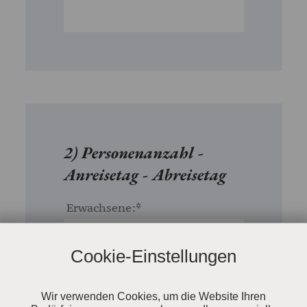
2) Personenanzahl -
Anreisetag - Abreisetag
Erwachsene:
Cookie-Einstellungen
Anzahl der Kinder:
Wir verwenden Cookies, um die Website Ihren