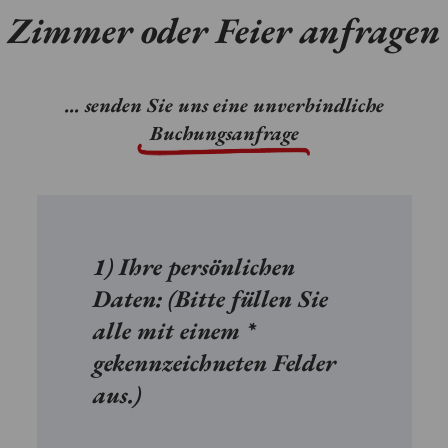
Zimmer oder Feier anfragen
WINTER
ÜBER
UNS
… senden Sie uns eine unverbindliche
KARRIERE
Buchungsanfrage
KI-
WEST
GUTSCHEINE
1) Ihre persönlichen
Daten: (Bitte füllen Sie
TELEFON:
alle mit einem *
+43
gekennzeichneten Felder
(0)
aus.)
664
815