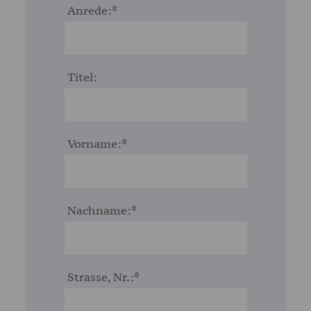
85
Anrede:
35
E-
MAIL:
Titel:
alpengasthof@achleitner.com
Vorname:
Nachname:
Strasse, Nr.: